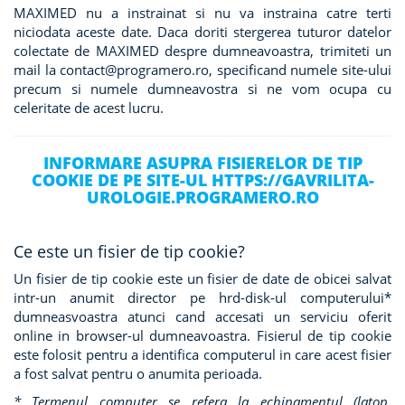
MAXIMED nu a instrainat si nu va instraina catre terti
niciodata aceste date. Daca doriti stergerea tuturor datelor
colectate de MAXIMED despre dumneavoastra, trimiteti un
mail la contact@programero.ro, specificand numele site-ului
precum si numele dumneavostra si ne vom ocupa cu
celeritate de acest lucru.
INFORMARE ASUPRA FISIERELOR DE TIP
COOKIE DE PE SITE-UL HTTPS://GAVRILITA-
UROLOGIE.PROGRAMERO.RO
Ce este un fisier de tip cookie?
Un fisier de tip cookie este un fisier de date de obicei salvat
intr-un anumit director pe hrd-disk-ul computerului*
dumneasvoastra atunci cand accesati un serviciu oferit
online in browser-ul dumneavoastra. Fisierul de tip cookie
este folosit pentru a identifica computerul in care acest fisier
a fost salvat pentru o anumita perioada.
* Termenul computer se refera la echipamentul (latop,