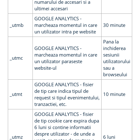
numarului de accesari si a
ultimei accesari
GOOGLE ANALYTICS -
_utmb
marcheaza momentul in care
30 minute
un utilizator intra pe website
Pana la
GOOGLE ANALYTICS -
inchiderea
marcheaza momentul in care
sesiunii
_utmc
un utilizator paraseste
utilizatorului
website-ul
sau a
browseului
GOOGLE ANALYTICS - fisier
de tip care indica tipul de
_utmt
10 minute
request si tipul evenimentului,
tranzactiei, etc.
GOOGLE ANALYTICS - fisier
de tip cookie care expira dupa
6 luni si contine informatii
despre utilizator - de unde a
_utmz
6 luni